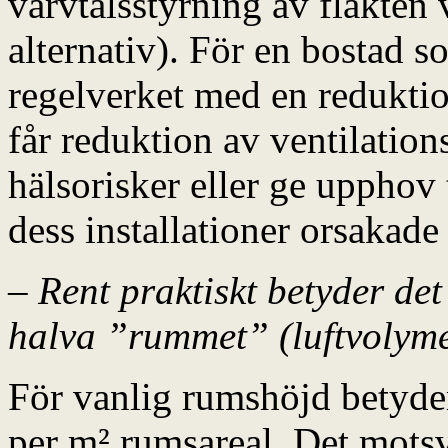
varvtalsstyrning av fläkten v
alternativ). För en bostad s
regelverket med en reduktion
får reduktion av ventilation
hälsorisker eller ge upphov
dess installationer orsakade 
– Rent praktiskt betyder det
halva ”rummet” (luftvolyme
För vanlig rumshöjd betyder 
per m² rumsareal. Det motsv