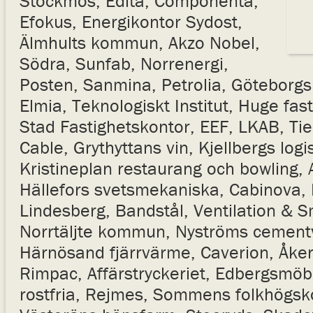
Stockmos, Edita, Componenta,
Efokus, Energikontor Sydost,
Älmhults kommun, Akzo Nobel,
Södra, Sunfab, Norrenergi,
Posten, Sanmina, Petrolia, Göteborgs
Elmia, Teknologiskt Institut, Huge fas
Stad Fastighetskontor, EEF, LKAB, T
Cable, Grythyttans vin, Kjellbergs logi
Kristineplan restaurang och bowling,
Hällefors svetsmekaniska, Cabinova, 
Lindesberg, Bandstål, Ventilation & 
Norrtäljte kommun, Nyströms cementv
Härnösand fjärrvärme, Caverion, Åke
Rimpac, Affärstryckeriet, Edbergsmöbl
rostfria, Rejmes, Sommens folkhögskol