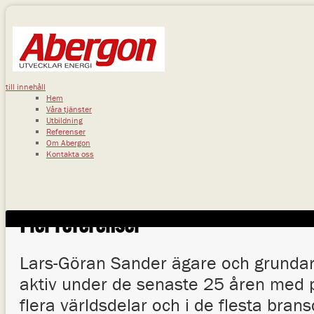
till innehåll
Hem
Våra tjänster
Utbildning
Referenser
Om Abergon
Kontakta oss
Fler referenser
Lars-Göran Sander ägare och grundar
aktiv under de senaste 25 åren med 
flera världsdelar och i de flesta brans