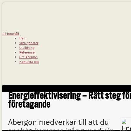
till innehåll
Hem
Våra tjänster
Utbildning
Referenser
Om Abergon
Kontakta oss
Energieffektivisering – Rätt steg för
företagande
Abergon medverkar till att du
snabbt kommer igång med din